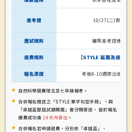
准考證
10/27(二)寄出
應試規則
攜帶准考證應試
退費規則
【STYLE 延期及退費辦
報名憑證
考後8-10週寄出紙本
自然科學競賽限五至七年級報考。
合併報名贈送之「STYLE 單字句型手冊」，與
「卓越盃歷屆試題精選」會分開寄送， 皆於報名
繳費成功後
14 天內寄出
。
合併報名若申請退費，分別依「卓越盃」、